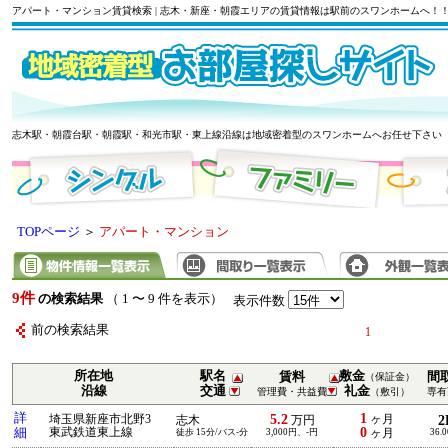
アパート・マンション賃貸検索 | 志木・新座・朝霞エリアの賃貸情報は駅前のスワンホームへ！
志木駅・朝霞台駅・朝霞駅・和光市駅・東上線沿線は地域密着型のスワンホームへお任せ下さい
TOPページ
＞
アパート・マンション
9件
の検索結果
（ 1 〜 9 件を表示）
表示件数
前の検索結果
1
所在地
駅名
敷金
賃料
間
（保証金）
沿線
交通
礼金
管理費・共益費
（敷引）
専有
詳
1
5.2
埼玉県新座市北野3
ヶ月
2
志木
万円
0
細
東武鉄道東上線
徒歩 15分/バス-分
3,000円、-円
ヶ月
36.