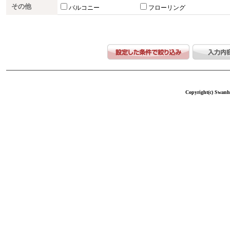
その他
バルコニー
フローリング
Copyright(c) Swanho