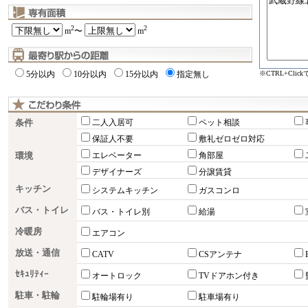
2
2
m
〜
m
※CTRL+Cli
5分以内
10分以内
15分以内
指定無し
条件
二人入居可
ペット相談
保証人不要
敷礼ゼロゼロ対応
環境
エレベーター
角部屋
デザイナーズ
分譲賃貸
キッチン
システムキッチン
ガスコンロ
バス・トイレ
バス・トイレ別
給湯
冷暖房
エアコン
放送・通信
CATV
CSアンテナ
ｾｷｭﾘﾃｨｰ
オートロック
TVドアホン付き
駐車・駐輪
駐輪場有り
駐車場有り