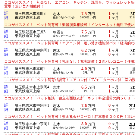
ココがオススメ！ 礼金なし！エアコン、キッチン、洗面台、ウォシュレット新
置場！追い焚き機能付！
詳
1
7.5
埼玉県志木市幸町3
ヶ月
3
志木
万円
1
細
東武鉄道東上線
徒歩 10分/バス-分
3,000円、-円
ヶ月
51.
ココがオススメ！ ペット飼育可！楽器演奏相談可！インターネット無料で使い
詳
1
7.5
埼玉県朝霞市三原5
ヶ月
2
朝霞台
万円
1
細
東武鉄道東上線
徒歩 14分/バス-分
5,000円、-円
ヶ月
47.
ココがオススメ！ ペット飼育可！エアコン付！追い焚き機能付バス！経済的な
詳
1
6.2
埼玉県志木市中宗岡1
ヶ月
3
志木
万円
0
細
東武鉄道東上線
徒歩-分/バス 7分
3,000円、-円
ヶ月
53.
ココがオススメ！ ペット飼育可！礼金なし！充実設備！２面バルコニー！住環
詳
1
4.0
埼玉県志木市本町4
ヶ月
1
志木
万円
1
細
東武鉄道東上線
徒歩 8分/バス-分
0円、-円
ヶ月
18.
ココがオススメ！ ペット飼育相談可！エアコン付！TVモニターホン付！室内
詳
1
6.5
埼玉県志木市上宗岡4
ヶ月
2
志木
万円
1
細
東武鉄道東上線
徒歩-分/バス 15分
-円、-円
ヶ月
38.
ココがオススメ！ ペット相談 独立洗面脱衣所 ネット料金通常の約５０％
詳
0
7.6
埼玉県志木市中宗岡1
ヶ月
2L
志木
万円
0
細
東武鉄道東上線
徒歩-分/バス 10分
5,000円、-円
ヶ月
55.
ココがオススメ！ ペット飼育可！敷金礼金ゼロゼロ！駐車場５０００円！追い
詳
0
8.0
埼玉県志木市中宗岡1
ヶ月
2L
志木
万円
0
細
東武鉄道東上線
徒歩-分/バス 10分
5,000円、-円
ヶ月
55.