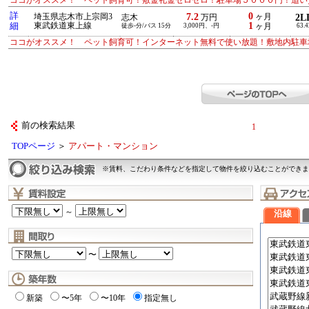
ココがオススメ！ ペット飼育可！敷金礼金ゼロゼロ！駐車場５０００円！追い
詳
0
7.2
埼玉県志木市上宗岡3
ヶ月
2L
志木
万円
1
細
東武鉄道東上線
徒歩-分/バス 15分
3,000円、-円
ヶ月
63.
ココがオススメ！ ペット飼育可！インターネット無料で使い放題！敷地内駐車
前の検索結果
1
TOPページ
＞
アパート・マンション
※賃料、こだわり条件などを指定して物件を絞り込むことができま
～
沿線
〜
新築
〜5年
〜10年
指定無し