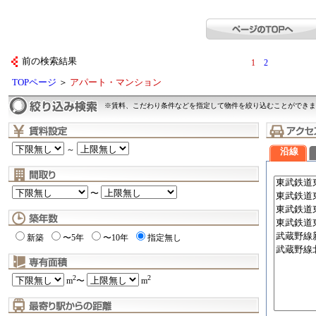
前の検索結果
1
2
TOPページ
＞
アパート・マンション
※賃料、こだわり条件などを指定して物件を絞り込むことができま
～
沿線
〜
新築
〜5年
〜10年
指定無し
2
2
m
〜
m