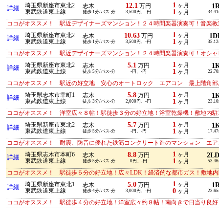
1
12.1
埼玉県新座市東北2
ヶ月
1
志木
万円
詳細
1
東武鉄道東上線
徒歩 1分/バス-分
3,500円、-円
ヶ月
34.4
ココがオススメ！ 駅近デザイナーズマンション！２４時間楽器演奏可！音楽教
1
10.63
埼玉県新座市東北2
ヶ月
1D
志木
万円
詳細
1
東武鉄道東上線
徒歩 1分/バス-分
3,500円、-円
ヶ月
35.1
ココがオススメ！ 駅近デザイナーズマンション！２４時間楽器演奏可！オシャ
1
5.1
埼玉県新座市東北2
ヶ月
1
志木
万円
詳細
1
東武鉄道東上線
徒歩 5分/バス-分
-円、-円
ヶ月
22.7
ココがオススメ！ 駅近の好立地 安心のオートロック エアコン 最上階角部
1
5.8
埼玉県志木市幸町1
ヶ月
1
志木
万円
詳細
1
東武鉄道東上線
徒歩 3分/バス-分
2,000円、-円
ヶ月
23.1
ココがオススメ！ 洋室広々８帖！駅徒歩３分の好立地！浴室乾燥機！敷地内駐
1
5.7
埼玉県新座市東北2
ヶ月
1
志木
万円
詳細
1
東武鉄道東上線
徒歩 5分/バス-分
-円、-円
ヶ月
17.4
ココがオススメ！ 耐震、防音に優れた鉄筋コンクリート造のマンション エア
1
8.8
埼玉県志木市本町6
ヶ月
2L
志木
万円
詳細
1
東武鉄道東上線
徒歩 5分/バス-分
0円、-円
ヶ月
53.4
ココがオススメ！ 駅徒歩５分の好立地！広々LDK！経済的な都市ガス！敷地
1
5.0
埼玉県新座市東北1
ヶ月
1
志木
万円
詳細
0
東武鉄道東上線
徒歩 4分/バス-分
3,000円、-円
ヶ月
23.6
ココがオススメ！ 駅徒歩４分の好立地！洋室広々約８帖！南向きで日当り良好