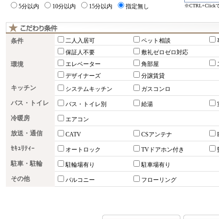
※CTRL+Cli
5分以内
10分以内
15分以内
指定無し
条件
二人入居可
ペット相談
保証人不要
敷礼ゼロゼロ対応
環境
エレベーター
角部屋
デザイナーズ
分譲賃貸
キッチン
システムキッチン
ガスコンロ
バス・トイレ
バス・トイレ別
給湯
冷暖房
エアコン
放送・通信
CATV
CSアンテナ
ｾｷｭﾘﾃｨｰ
オートロック
TVドアホン付き
駐車・駐輪
駐輪場有り
駐車場有り
その他
バルコニー
フローリング