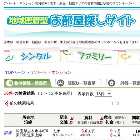
アパート・マンション賃貸検索 | 志木・新座・朝霞エリアの賃貸情報は駅前のスワンホームへ！
志木駅・朝霞台駅・朝霞駅・和光市駅・東上線沿線は地域密着型のスワンホームへお任せ下さい
TOPページ
＞
アパート・マンション
16件
の検索結果
（ 1 〜 15 件を表示）
表示件数
前の検索結果
1
2
所在地
駅名
敷金
賃料
間取
（保証金）
沿線
交通
礼金
管理費・共益費
（敷引）
専有
0
3.6
埼玉県志木市本町6
ヶ月
1
志木
万円
詳細
0
東武鉄道東上線
徒歩 3分/バス-分
3,000円、-円
ヶ月
13.7