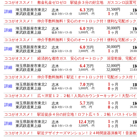
ココがオススメ！ 敷金礼金ゼロゼロ 駅徒歩３分の好立地 ガスコンロ設置可
6.3
31,500円
埼玉県新座市東北2
1
志木
万円
詳細
1
東武鉄道東上線
ヶ月
徒歩 3分/バス-分
5,000円、-円
20.7
ココがオススメ！ 仲介手数料無料！安心のオートロック付！便利な宅配ボック
6.0
30,000円
埼玉県新座市東北2
1
志木
万円
詳細
1
東武鉄道東上線
ヶ月
徒歩 3分/バス-分
5,000円、-円
20.7
ココがオススメ！ 仲介手数料無料！安心のオートロック付！便利な宅配ボック
6.0
30,000円
埼玉県新座市東北2
1
志木
万円
詳細
1
東武鉄道東上線
ヶ月
徒歩 5分/バス-分
2,000円、-円
20.0
ココがオススメ！ 経済的な都市ガス 安心のオートロック 浴室乾燥、宅配ボ
6.4
埼玉県新座市東北2
32,000円
1
志木
万円
詳細
東武鉄道東上線
32,000円
徒歩 5分/バス-分
3,000円、-円
22.8
ココがオススメ！ 仲介手数料無料！駅近！オートロック付！宅配ボックス付！
1
7.0
埼玉県新座市東北2
ヶ月
1
志木
万円
詳細
0
東武鉄道東上線
徒歩 4分/バス-分
5,000円、-円
ヶ月
29.0
ココがオススメ！ 広々洋室１２．２帖！人気のカウンターキッチン！大型バイ
1
5.7
埼玉県新座市東北1
ヶ月
1
志木
万円
詳細
0
東武鉄道東上線
徒歩 4分/バス-分
0円、-円
ヶ月
20.2
ココがオススメ！ 駅近徒歩４分の好立地！ロフト広々５．２帖！バストイレ別
1
12.4
埼玉県新座市東北2
ヶ月
1
志木
万円
詳細
1
東武鉄道東上線
徒歩 1分/バス-分
3,500円、-円
ヶ月
34.4
ココがオススメ！ 駅近デザイナーズマンション！２４時間楽器演奏可！音楽教