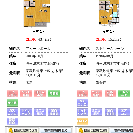
2LDK
/ 63.42m
2LDK
/ 55.26m
2
2
物件名
アムールポール
物件名
ストリームレーン
築年
2008年10月
築年
1998年08月
住所
埼玉県志木市上宗岡3
住所
埼玉県志木市中宗岡1
東武鉄道東上線 志木 駅
東武鉄道東上線 志木 駅
最寄駅
最寄駅
バス 15分
バス 10分
構造
木造
構造
鉄骨造