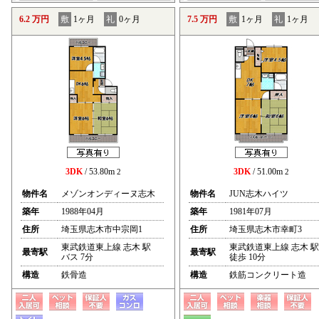
6.2 万円
敷
1ヶ月
礼
0ヶ月
7.5 万円
敷
1ヶ月
礼
1ヶ月
3DK
/ 53.80m
3DK
/ 51.00m
2
2
物件名
メゾンオンディーヌ志木
物件名
JUN志木ハイツ
築年
1988年04月
築年
1981年07月
住所
埼玉県志木市中宗岡1
住所
埼玉県志木市幸町3
東武鉄道東上線 志木 駅
東武鉄道東上線 志木 駅
最寄駅
最寄駅
バス 7分
徒歩 10分
構造
鉄骨造
構造
鉄筋コンクリート造