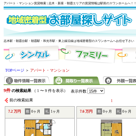
アパート・マンション賃貸検索 | 志木・新座・朝霞エリアの賃貸情報は駅前のスワンホームへ！
志木駅・朝霞台駅・朝霞駅・和光市駅・東上線沿線は地域密着型のスワンホームへお任せ下さい
TOPページ
＞
アパート・マンション
9件
の検索結果
（ 1 〜 9 件を表示）
表示件数
前の検索結果
1
7.2 万円
敷
0ヶ月
礼
1ヶ月
7.6 万円
敷
0ヶ月
礼
0ヶ月