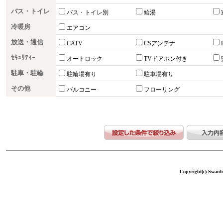
バス・トイレ
バス・トイレ別
給湯
冷暖房
エアコン
放送・通信
CATV
CSアンテナ
ｾｷｭﾘﾃｨｰ
オートロック
TVドアホン付き
駐車・駐輪
駐輪場有り
駐車場有り
その他
バルコニー
フローリング
Copyright(c) Swanho