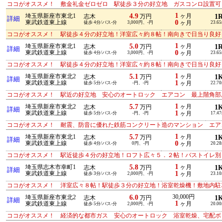
ココがオススメ！ 敷金礼金ゼロゼロ 駅徒歩３分の好立地 ガスコンロ設置可
1
4.9
埼玉県新座市東北1
ヶ月
1
志木
万円
詳細
0
東武鉄道東上線
徒歩 4分/バス-分
3,000円、-円
ヶ月
23.6
ココがオススメ！ 駅徒歩４分の好立地！洋室広々約８帖！南向きで日当り良好
1
5.0
埼玉県新座市東北1
ヶ月
1
志木
万円
詳細
0
東武鉄道東上線
徒歩 4分/バス-分
3,000円、-円
ヶ月
23.6
ココがオススメ！ 駅徒歩４分の好立地！洋室広々約８帖！南向きで日当り良好
1
5.1
埼玉県新座市東北2
ヶ月
1
志木
万円
詳細
1
東武鉄道東上線
徒歩 5分/バス-分
-円、-円
ヶ月
22.7
ココがオススメ！ 駅近の好立地 安心のオートロック エアコン 最上階角部
1
5.7
埼玉県新座市東北2
ヶ月
1
志木
万円
詳細
1
東武鉄道東上線
徒歩 5分/バス-分
-円、-円
ヶ月
17.4
ココがオススメ！ 耐震、防音に優れた鉄筋コンクリート造のマンション エア
1
5.7
埼玉県新座市東北1
ヶ月
1
志木
万円
詳細
0
東武鉄道東上線
徒歩 4分/バス-分
0円、-円
ヶ月
20.2
ココがオススメ！ 駅近徒歩４分の好立地！ロフト広々５．２帖！バストイレ別
1
5.8
埼玉県志木市幸町1
ヶ月
1
志木
万円
詳細
1
東武鉄道東上線
徒歩 3分/バス-分
2,000円、-円
ヶ月
23.1
ココがオススメ！ 洋室広々８帖！駅徒歩３分の好立地！浴室乾燥機！敷地内駐
6.0
30,000円
埼玉県新座市東北2
1
志木
万円
詳細
1
東武鉄道東上線
ヶ月
徒歩 5分/バス-分
2,000円、-円
20.0
ココがオススメ！ 経済的な都市ガス 安心のオートロック 浴室乾燥、宅配ボ