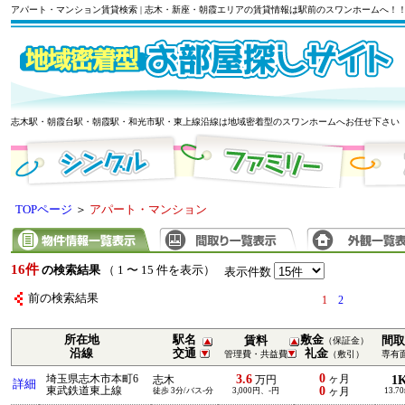
アパート・マンション賃貸検索 | 志木・新座・朝霞エリアの賃貸情報は駅前のスワンホームへ！
志木駅・朝霞台駅・朝霞駅・和光市駅・東上線沿線は地域密着型のスワンホームへお任せ下さい
TOPページ
＞
アパート・マンション
16件
の検索結果
（ 1 〜 15 件を表示）
表示件数
前の検索結果
1
2
所在地
駅名
敷金
賃料
間取
（保証金）
沿線
交通
礼金
管理費・共益費
（敷引）
専有
0
3.6
埼玉県志木市本町6
ヶ月
1
志木
万円
詳細
0
東武鉄道東上線
徒歩 3分/バス-分
3,000円、-円
ヶ月
13.7