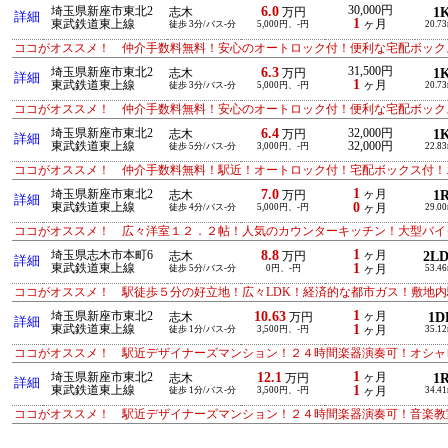
6.0
30,000円
埼玉県新座市東北2
1
志木
万円
詳細
1
東武鉄道東上線
ヶ月
徒歩 3分/バス-分
5,000円、-円
20.7
ココがオススメ！ 仲介手数料無料！安心のオートロック付！便利な宅配ボック
6.3
31,500円
埼玉県新座市東北2
1
志木
万円
詳細
1
東武鉄道東上線
ヶ月
徒歩 3分/バス-分
5,000円、-円
20.7
ココがオススメ！ 仲介手数料無料！安心のオートロック付！便利な宅配ボック
6.4
埼玉県新座市東北2
32,000円
1
志木
万円
詳細
東武鉄道東上線
32,000円
徒歩 5分/バス-分
3,000円、-円
22.8
ココがオススメ！ 仲介手数料無料！駅近！オートロック付！宅配ボックス付！
1
7.0
埼玉県新座市東北2
ヶ月
1
志木
万円
詳細
0
東武鉄道東上線
徒歩 4分/バス-分
5,000円、-円
ヶ月
29.0
ココがオススメ！ 広々洋室１２．２帖！人気のカウンターキッチン！大型バイ
1
8.8
埼玉県志木市本町6
ヶ月
2L
志木
万円
詳細
1
東武鉄道東上線
徒歩 5分/バス-分
0円、-円
ヶ月
53.4
ココがオススメ！ 駅徒歩５分の好立地！広々LDK！経済的な都市ガス！敷地
1
10.63
埼玉県新座市東北2
ヶ月
1D
志木
万円
詳細
1
東武鉄道東上線
徒歩 1分/バス-分
3,500円、-円
ヶ月
35.1
ココがオススメ！ 駅近デザイナーズマンション！２４時間楽器演奏可！オシャ
1
12.1
埼玉県新座市東北2
ヶ月
1
志木
万円
詳細
1
東武鉄道東上線
徒歩 1分/バス-分
3,500円、-円
ヶ月
34.4
ココがオススメ！ 駅近デザイナーズマンション！２４時間楽器演奏可！音楽教