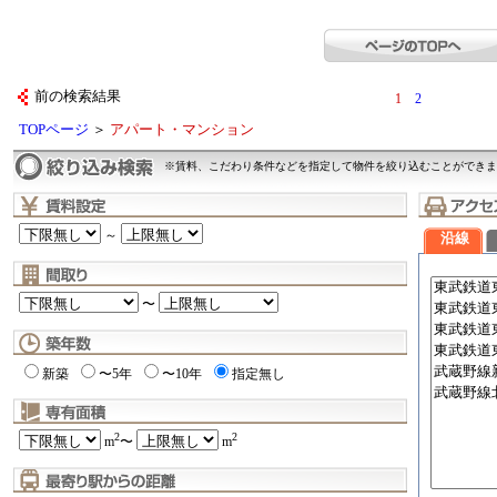
前の検索結果
1
2
TOPページ
＞
アパート・マンション
※賃料、こだわり条件などを指定して物件を絞り込むことができま
～
沿線
〜
新築
〜5年
〜10年
指定無し
2
2
m
〜
m