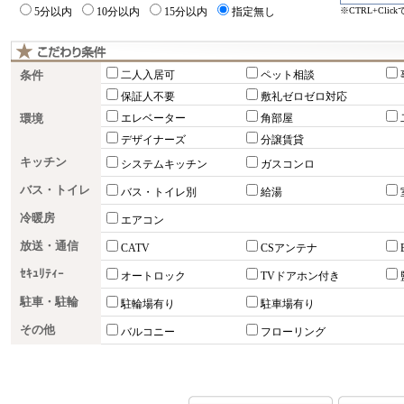
※CTRL+Cli
5分以内
10分以内
15分以内
指定無し
条件
二人入居可
ペット相談
保証人不要
敷礼ゼロゼロ対応
環境
エレベーター
角部屋
デザイナーズ
分譲賃貸
キッチン
システムキッチン
ガスコンロ
バス・トイレ
バス・トイレ別
給湯
冷暖房
エアコン
放送・通信
CATV
CSアンテナ
ｾｷｭﾘﾃｨｰ
オートロック
TVドアホン付き
駐車・駐輪
駐輪場有り
駐車場有り
その他
バルコニー
フローリング