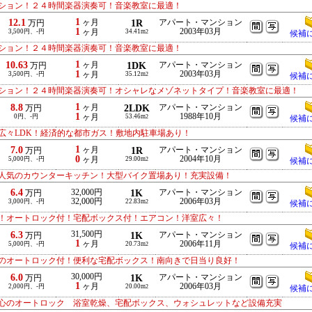
ション！２４時間楽器演奏可！音楽教室に最適！
1
12.1
ヶ月
1R
アパート・マンション
万円
1
2003年03月
3,500円、-円
ヶ月
34.41m
2
候補
ション！２４時間楽器演奏可！音楽教室に最適！
1
10.63
ヶ月
1DK
アパート・マンション
万円
1
2003年03月
3,500円、-円
ヶ月
35.12m
2
候補
ション！２４時間楽器演奏可！オシャレなメゾネットタイプ！音楽教室に最適！
1
8.8
ヶ月
2LDK
アパート・マンション
万円
1
1988年10月
0円、-円
ヶ月
53.46m
2
候補
広々LDK！経済的な都市ガス！敷地内駐車場あり！
1
7.0
ヶ月
1R
アパート・マンション
万円
0
2004年10月
5,000円、-円
ヶ月
29.00m
2
候補
人気のカウンターキッチン！大型バイク置場あり！充実設備！
6.4
32,000円
1K
アパート・マンション
万円
32,000円
2006年03月
3,000円、-円
22.83m
2
候補
！オートロック付！宅配ボックス付！エアコン！洋室広々！
6.3
31,500円
1K
アパート・マンション
万円
1
ヶ月
2006年11月
5,000円、-円
20.73m
2
候補
のオートロック付！便利な宅配ボックス！南向きで日当り良好！
6.0
30,000円
1K
アパート・マンション
万円
1
ヶ月
2006年03月
2,000円、-円
20.00m
2
候補
心のオートロック 浴室乾燥、宅配ボックス、ウォシュレットなど設備充実