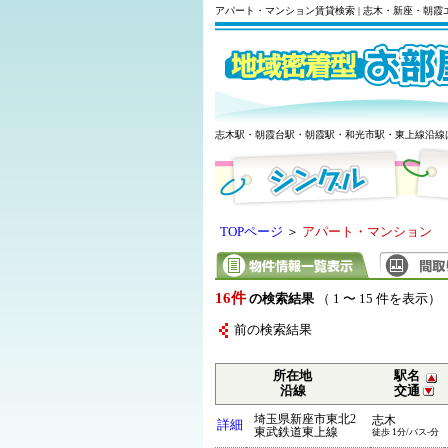
アパート・マンション賃貸検索 | 志木・新座・朝
志木駅・朝霞台駅・朝霞駅・和光市駅・東上線沿線
TOPページ
＞
アパート・マンション
16件
の検索結果
（ 1 〜 15 件を表示）
前の検索結果
所在地
駅名
沿線
交通
埼玉県新座市東北2
志木
詳細
東武鉄道東上線
徒歩 1分/バス-分