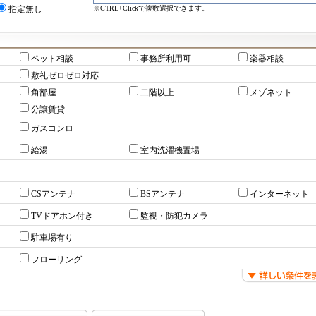
※CTRL+Clickで複数選択できます。
指定無し
ペット相談
事務所利用可
楽器相談
敷礼ゼロゼロ対応
角部屋
二階以上
メゾネット
分譲賃貸
ガスコンロ
給湯
室内洗濯機置場
CSアンテナ
BSアンテナ
インターネット
TVドアホン付き
監視・防犯カメラ
駐車場有り
フローリング