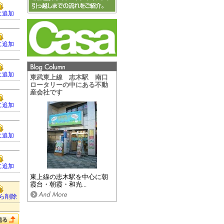
に追加
に追加
に追加
東武東上線 志木駅 南口
ロータリーの中にある不動
産会社です
に追加
に追加
に追加
東上線の志木駅を中心に朝
霞台・朝霞・和光...
ら削除