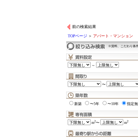
前の検索結果
TOPページ
＞
アパート・マンション
※賃料、こだわり条
～
〜
新築
〜5年
〜10年
指定無
2
2
m
〜
m