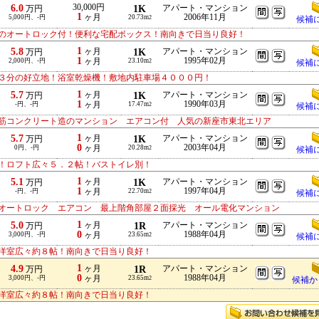
6.0
30,000円
1K
アパート・マンション
万円
1
ヶ月
2006年11月
5,000円、-円
20.73m
2
候補
のオートロック付！便利な宅配ボックス！南向きで日当り良好！
1
5.8
ヶ月
1K
アパート・マンション
万円
1
1995年02月
2,000円、-円
ヶ月
23.10m
2
候補
３分の好立地！浴室乾燥機！敷地内駐車場４０００円！
1
5.7
ヶ月
1K
アパート・マンション
万円
1
1990年03月
-円、-円
ヶ月
17.47m
2
候補
筋コンクリート造のマンション エアコン付 人気の新座市東北エリア
1
5.7
ヶ月
1K
アパート・マンション
万円
0
2003年04月
0円、-円
ヶ月
20.28m
2
候補
！ロフト広々５．２帖！バストイレ別！
1
5.1
ヶ月
1K
アパート・マンション
万円
1
1997年04月
-円、-円
ヶ月
22.70m
2
候補
オートロック エアコン 最上階角部屋２面採光 オール電化マンション
1
5.0
ヶ月
1R
アパート・マンション
万円
0
1988年04月
3,000円、-円
ヶ月
23.65m
2
候補
洋室広々約８帖！南向きで日当り良好！
1
4.9
ヶ月
1R
アパート・マンション
万円
0
1988年04月
3,000円、-円
ヶ月
23.65m
2
候補か
洋室広々約８帖！南向きで日当り良好！