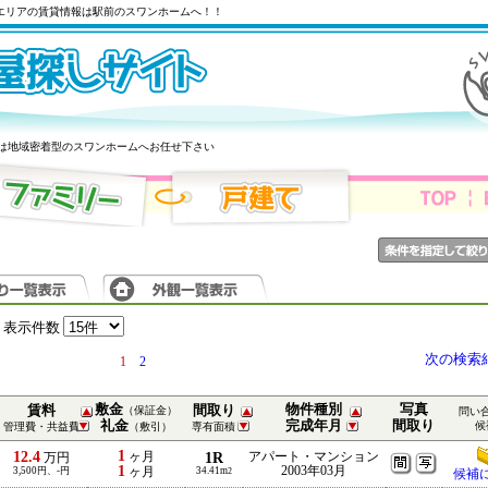
霞エリアの賃貸情報は駅前のスワンホームへ！！
は地域密着型のスワンホームへお任せ下さい
表示件数
次の検索
1
2
敷金
物件種別
写真
賃料
間取り
（保証金）
問い
礼金
完成年月
間取り
候
管理費・共益費
（敷引）
専有面積
1
12.4
ヶ月
1R
アパート・マンション
万円
1
2003年03月
3,500円、-円
ヶ月
34.41m
2
候補