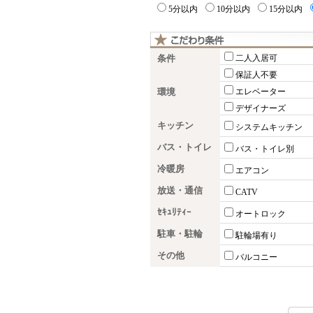
5分以内
10分以内
15分以内
条件
二人入居可
保証人不要
環境
エレベーター
デザイナーズ
キッチン
システムキッチン
バス・トイレ
バス・トイレ別
冷暖房
エアコン
放送・通信
CATV
ｾｷｭﾘﾃｨｰ
オートロック
駐車・駐輪
駐輪場有り
その他
バルコニー