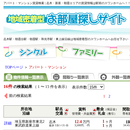
アパート・マンション賃貸検索 | 志木・新座・朝霞エリアの賃貸情報は駅前のスワンホームへ！
志木駅・朝霞台駅・朝霞駅・和光市駅・東上線沿線は地域密着型のスワンホームへお任せ下さい
TOPページ
＞
アパート・マンション
16件
の検索結果
（ 1 〜 15 件を表示）
表示件数
前の検索結果
1
2
所在地
駅名
敷金
賃料
間取
（保証金）
沿線
交通
礼金
管理費・共益費
（敷引）
専有
1
12.4
埼玉県新座市東北2
ヶ月
1
志木
万円
詳細
1
東武鉄道東上線
徒歩 1分/バス-分
3,500円、-円
ヶ月
34.4