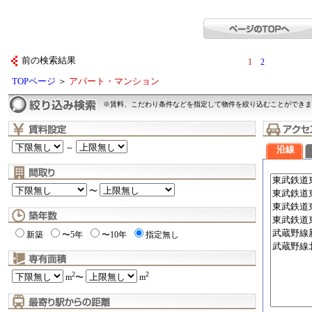
前の検索結果
1
2
TOPページ
＞
アパート・マンション
※賃料、こだわり条件などを指定して物件を絞り込むことができま
～
沿線
〜
新築
〜5年
〜10年
指定無し
2
2
m
〜
m