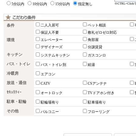
※CTRL+Cli
5分以内
10分以内
15分以内
指定無し
条件
二人入居可
ペット相談
保証人不要
敷礼ゼロゼロ対応
環境
エレベーター
角部屋
デザイナーズ
分譲賃貸
キッチン
システムキッチン
ガスコンロ
バス・トイレ
バス・トイレ別
給湯
冷暖房
エアコン
放送・通信
CATV
CSアンテナ
ｾｷｭﾘﾃｨｰ
オートロック
TVドアホン付き
駐車・駐輪
駐輪場有り
駐車場有り
その他
バルコニー
フローリング