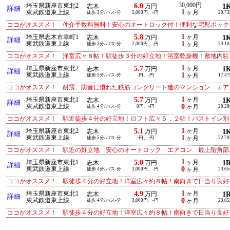
6.0
30,000円
埼玉県新座市東北2
1
志木
万円
詳細
1
東武鉄道東上線
ヶ月
徒歩 3分/バス-分
5,000円、-円
20.7
ココがオススメ！ 仲介手数料無料！安心のオートロック付！便利な宅配ボック
1
5.8
埼玉県志木市幸町1
ヶ月
1
志木
万円
詳細
1
東武鉄道東上線
徒歩 3分/バス-分
2,000円、-円
ヶ月
23.1
ココがオススメ！ 洋室広々８帖！駅徒歩３分の好立地！浴室乾燥機！敷地内駐
1
5.7
埼玉県新座市東北2
ヶ月
1
志木
万円
詳細
1
東武鉄道東上線
徒歩 5分/バス-分
-円、-円
ヶ月
17.4
ココがオススメ！ 耐震、防音に優れた鉄筋コンクリート造のマンション エア
1
5.7
埼玉県新座市東北1
ヶ月
1
志木
万円
詳細
0
東武鉄道東上線
徒歩 4分/バス-分
0円、-円
ヶ月
20.2
ココがオススメ！ 駅近徒歩４分の好立地！ロフト広々５．２帖！バストイレ別
1
5.1
埼玉県新座市東北2
ヶ月
1
志木
万円
詳細
1
東武鉄道東上線
徒歩 5分/バス-分
-円、-円
ヶ月
22.7
ココがオススメ！ 駅近の好立地 安心のオートロック エアコン 最上階角部
1
5.0
埼玉県新座市東北1
ヶ月
1
志木
万円
詳細
0
東武鉄道東上線
徒歩 4分/バス-分
3,000円、-円
ヶ月
23.6
ココがオススメ！ 駅徒歩４分の好立地！洋室広々約８帖！南向きで日当り良好
1
4.9
埼玉県新座市東北1
ヶ月
1
志木
万円
詳細
0
東武鉄道東上線
徒歩 4分/バス-分
3,000円、-円
ヶ月
23.6
ココがオススメ！ 駅徒歩４分の好立地！洋室広々約８帖！南向きで日当り良好