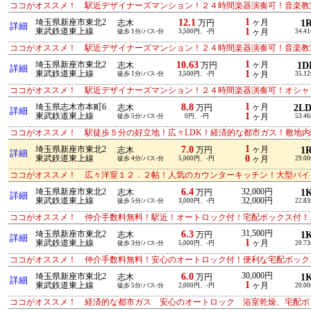
ココがオススメ！ 駅近デザイナーズマンション！２４時間楽器演奏可！音楽教
1
12.1
埼玉県新座市東北2
ヶ月
1
志木
万円
詳細
1
東武鉄道東上線
徒歩 1分/バス-分
3,500円、-円
ヶ月
34.4
ココがオススメ！ 駅近デザイナーズマンション！２４時間楽器演奏可！音楽教
1
10.63
埼玉県新座市東北2
ヶ月
1D
志木
万円
詳細
1
東武鉄道東上線
徒歩 1分/バス-分
3,500円、-円
ヶ月
35.1
ココがオススメ！ 駅近デザイナーズマンション！２４時間楽器演奏可！オシャ
1
8.8
埼玉県志木市本町6
ヶ月
2L
志木
万円
詳細
1
東武鉄道東上線
徒歩 5分/バス-分
0円、-円
ヶ月
53.4
ココがオススメ！ 駅徒歩５分の好立地！広々LDK！経済的な都市ガス！敷地
1
7.0
埼玉県新座市東北2
ヶ月
1
志木
万円
詳細
0
東武鉄道東上線
徒歩 4分/バス-分
5,000円、-円
ヶ月
29.0
ココがオススメ！ 広々洋室１２．２帖！人気のカウンターキッチン！大型バイ
6.4
埼玉県新座市東北2
32,000円
1
志木
万円
詳細
東武鉄道東上線
32,000円
徒歩 5分/バス-分
3,000円、-円
22.8
ココがオススメ！ 仲介手数料無料！駅近！オートロック付！宅配ボックス付！
6.3
31,500円
埼玉県新座市東北2
1
志木
万円
詳細
1
東武鉄道東上線
ヶ月
徒歩 3分/バス-分
5,000円、-円
20.7
ココがオススメ！ 仲介手数料無料！安心のオートロック付！便利な宅配ボック
6.0
30,000円
埼玉県新座市東北2
1
志木
万円
詳細
1
東武鉄道東上線
ヶ月
徒歩 5分/バス-分
2,000円、-円
20.0
ココがオススメ！ 経済的な都市ガス 安心のオートロック 浴室乾燥、宅配ボ