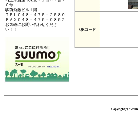
０号
駅前斎藤ビル１階
ＴＥＬ０４８－４７５－２５８０
ＦＡＸ０４８－４７５－０８５２
お気軽にお問い合わせくださ
い！！
QRコード
Copyright(c) Swanho