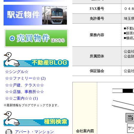
FAX番号
０４
免許番号
埼玉
■不
■損
業務内容
■修
公益
所属団体
公益
保証協会
公益
☆シングル☆
☆☆ファミリー☆☆ (2)
☆☆戸建、テラス☆☆
☆☆店舗、事務所☆☆
☆☆ご案内☆☆ (1)
※最新情報をブログでチェックできます。
会社案内図
アパート・マンション