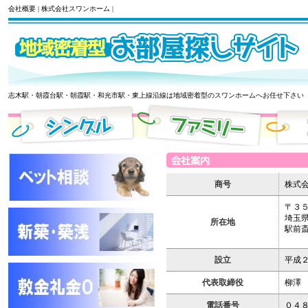
会社概要 | 株式会社スワンホーム |
志木駅・朝霞台駅・朝霞駅・和光市駅・東上線沿線は地域密着型のスワンホームへお任せ下さい
商号
株式
〒３
埼玉
所在地
駅前
設立
平成２
代表取締役
柳澤
電話番号
０４