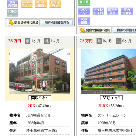
7.5 万円
敷
1ヶ月
礼
1ヶ月
7.6 万円
敷
0ヶ月
礼
0ヶ月
2DK
/ 47.43m
2LDK
/ 55.26m
2
2
物件名
JUN朝霞台ビル
物件名
ストリームレーン
築年
1986年04月
築年
1998年08月
住所
埼玉県朝霞市三原5
住所
埼玉県志木市中宗岡1