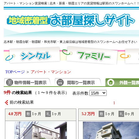
アパート・マンション賃貸検索 | 志木・新座・朝霞エリアの賃貸情報は駅前のスワンホームへ！
志木駅・朝霞台駅・朝霞駅・和光市駅・東上線沿線は地域密着型のスワンホームへお任せ下さい
TOPページ
＞
アパート・マンション
9件
の検索結果
（ 1 〜 9 件を表示）
表示件数
前の検索結果
1
4.0 万円
敷
1ヶ月
礼
1ヶ月
5.2 万円
敷
1ヶ月
礼
0ヶ月