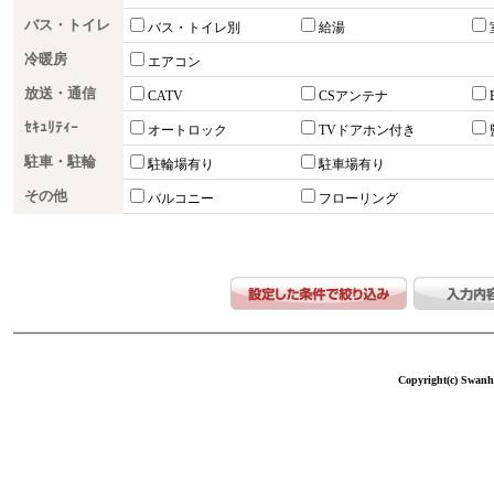
バス・トイレ
バス・トイレ別
給湯
冷暖房
エアコン
放送・通信
CATV
CSアンテナ
ｾｷｭﾘﾃｨｰ
オートロック
TVドアホン付き
駐車・駐輪
駐輪場有り
駐車場有り
その他
バルコニー
フローリング
Copyright(c) Swanho