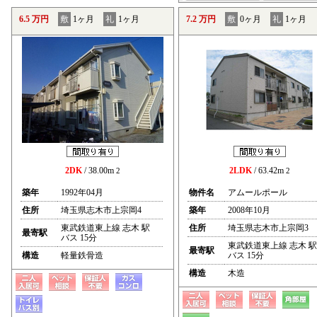
6.5 万円
敷
1ヶ月
礼
1ヶ月
7.2 万円
敷
0ヶ月
礼
1ヶ月
2DK
/ 38.00m
2LDK
/ 63.42m
2
2
築年
1992年04月
物件名
アムールポール
住所
埼玉県志木市上宗岡4
築年
2008年10月
東武鉄道東上線 志木 駅
住所
埼玉県志木市上宗岡3
最寄駅
バス 15分
東武鉄道東上線 志木 駅
最寄駅
構造
軽量鉄骨造
バス 15分
構造
木造