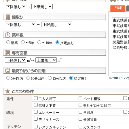
～
沿線
〜
新築
〜5年
〜10年
指定無し
2
2
m
〜
m
※CTRL+Cli
5分以内
10分以内
15分以内
指定無し
条件
二人入居可
ペット相談
保証人不要
敷礼ゼロゼロ対応
環境
エレベーター
角部屋
デザイナーズ
分譲賃貸
キッチン
システムキッチン
ガスコンロ