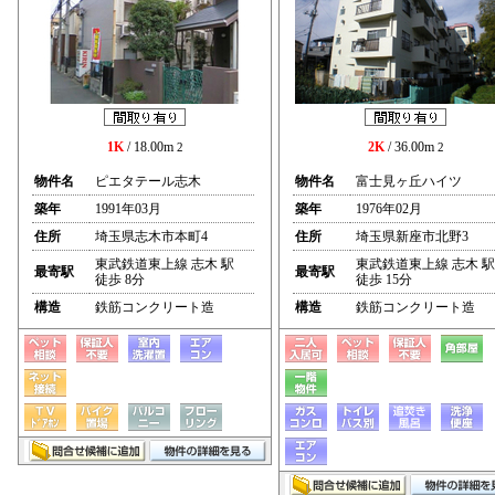
1K
/ 18.00m
2K
/ 36.00m
2
2
物件名
ピエタテール志木
物件名
富士見ヶ丘ハイツ
築年
1991年03月
築年
1976年02月
住所
埼玉県志木市本町4
住所
埼玉県新座市北野3
東武鉄道東上線 志木 駅
東武鉄道東上線 志木 駅
最寄駅
最寄駅
徒歩 8分
徒歩 15分
構造
鉄筋コンクリート造
構造
鉄筋コンクリート造