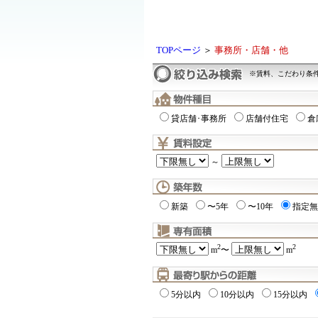
TOPページ
＞
事務所・店舗・他
※賃料、こだわり条
貸店舗･事務所
店舗付住宅
倉
～
新築
〜5年
〜10年
指定無
2
2
m
〜
m
5分以内
10分以内
15分以内