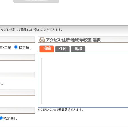
件などを指定して物件を絞り込むことができます。
庫･工場
指定無し
沿線
住所
地域
し
※CTRL+Clickで複数選択できます。
指定無し