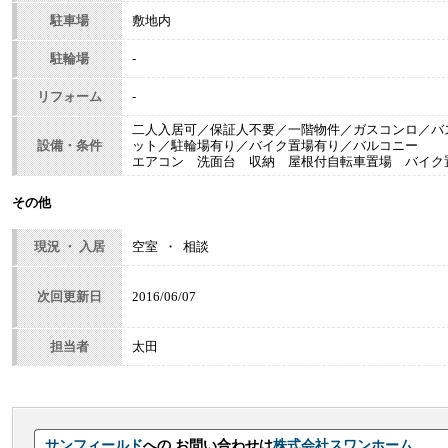
駐車場
敷地内
駐輪場
-
リフォーム
-
二人入居可／保証人不要／一階物件／ガスコンロ／バ
設備・条件
ット／駐輪場有り／バイク置場有り／バルコニー
エアコン 洗面台 収納 屋根付自転車置場 バイ
その他
現況 ・ 入居
空室 ・ 相談
次回更新日
2016/06/07
担当者
太田
サンフィールド
への お問い合わせは
株式会社スワンホーム