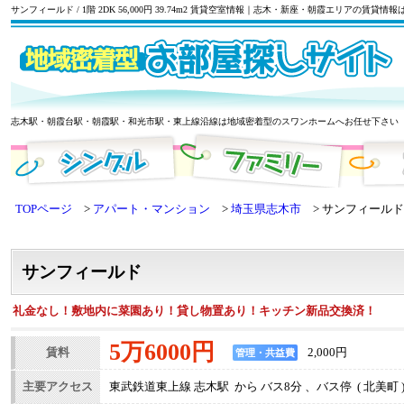
サンフィールド / 1階 2DK 56,000円 39.74m2 賃貸空室情報｜志木・新座・朝霞エリアの賃
志木駅・朝霞台駅・朝霞駅・和光市駅・東上線沿線は地域密着型のスワンホームへお任せ下さい
TOPページ
アパート・マンション
埼玉県志木市
サンフィールド
サンフィールド
礼金なし！敷地内に菜園あり！貸し物置あり！キッチン新品交換済！
5万6000円
賃料
2,000円
管理・共益費
主要アクセス
東武鉄道東上線 志木駅 から バス8分 、バス停 ( 北美町 