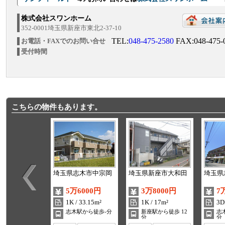
株式会社スワンホーム
352-0001埼玉県新座市東北2-37-10
TEL:
048-475-2580
FAX:048-475-
お電話・FAXでのお問い合せ
受付時間
こちらの物件もあります。
埼玉県志木市中宗岡
埼玉県新座市大和田
埼玉県
5万6000円
3万8000円
7
1K / 33.15m²
1K / 17m²
3D
志木駅から徒歩-分
新座駅から徒歩 12
志
分
分