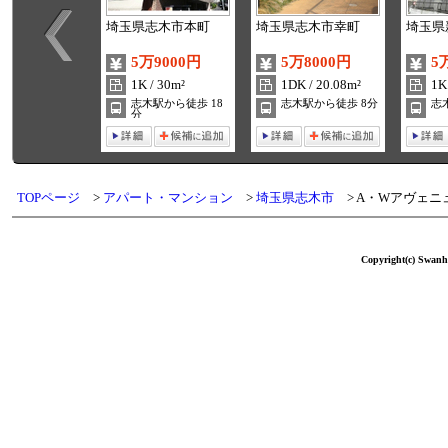
埼玉県志木市本町
埼玉県志木市幸町
埼玉県
5万9000円
5万8000円
5
1K / 30m²
1DK / 20.08m²
1K
志木駅から徒歩 18
志木駅から徒歩 8分
志
分
TOPページ
アパート・マンション
埼玉県志木市
A・Wアヴェニ
Copyright(c) Swanho