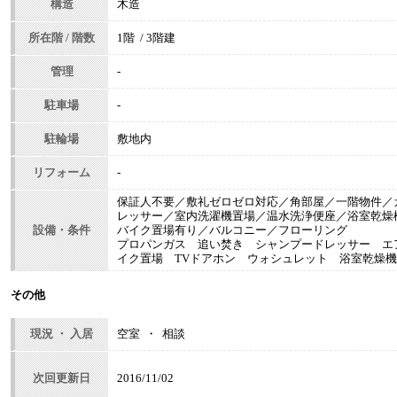
構造
木造
所在階 / 階数
1階 / 3階建
管理
-
駐車場
-
駐輪場
敷地内
リフォーム
-
保証人不要／敷礼ゼロゼロ対応／角部屋／一階物件／
レッサー／室内洗濯機置場／温水洗浄便座／浴室乾燥
設備・条件
バイク置場有り／バルコニー／フローリング
プロパンガス 追い焚き シャンプードレッサー エ
イク置場 TVドアホン ウォシュレット 浴室乾燥
その他
現況 ・ 入居
空室 ・ 相談
次回更新日
2016/11/02