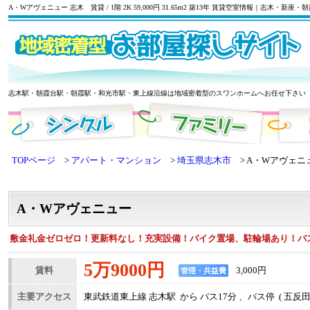
A・Wアヴェニュー 志木 賃貸 / 1階 2K 59,000円 31.65m2 築13年 賃貸空室情報｜志木
志木駅・朝霞台駅・朝霞駅・和光市駅・東上線沿線は地域密着型のスワンホームへお任せ下さい
TOPページ
アパート・マンション
埼玉県志木市
A・Wアヴェニ
A・Wアヴェニュー
敷金礼金ゼロゼロ！更新料なし！充実設備！バイク置場、駐輪場あり！バ
5万9000円
賃料
3,000円
管理・共益費
主要アクセス
東武鉄道東上線 志木駅 から バス17分 、バス停 ( 五反田 