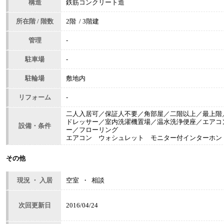
構造
鉄筋コンクリート造
所在階 / 階数
2階 / 3階建
管理
-
駐車場
-
駐輪場
敷地内
リフォーム
-
二人入居可／保証人不要／角部屋／二階以上／最上階
ドレッサー／室内洗濯機置場／温水洗浄便座／エアコ
設備・条件
ー／フローリング
エアコン ウォシュレット モニター付インターホン
その他
現況 ・ 入居
空室 ・ 相談
次回更新日
2016/04/24