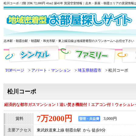
松川コーポ / 2階 2DK 72,000円 41m2 築45年 賃貸空室情報｜志木・新座・朝霞エリアの賃
志木駅・朝霞台駅・朝霞駅・和光市駅・東上線沿線は地域密着型のスワンホームへお任せ下さい
TOPページ
アパート・マンション
埼玉県朝霞市
松川コーポ
松川コーポ
経済的な都市ガスマンション！追い焚き機能付！エアコン付！ウォシュレ
7万2000円
賃料
3,000円
管理・共益費
主要アクセス
東武鉄道東上線 朝霞台駅 から 徒歩9分