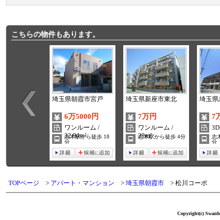
こちらの物件もあります。
埼玉県朝霞市宮戸
埼玉県新座市東北
埼玉県
6万5000円
7万円
7
ワンルーム /
ワンルーム /
3D
32.94m²
29m²
志木駅から徒歩 18
志木駅から徒歩 4分
志
分
分
TOPページ
アパート・マンション
埼玉県朝霞市
松川コーポ
Copyright(c) Swanho