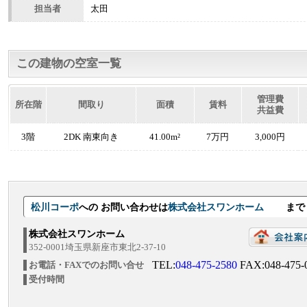
担当者
太田
この建物の空室一覧
管理費
所在階
間取り
面積
賃料
共益費
3階
2DK 南東向き
41.00m²
7万円
3,000円
松川コーポ
への お問い合わせは
株式会社スワンホーム
まで
株式会社スワンホーム
352-0001埼玉県新座市東北2-37-10
TEL:
048-475-2580
FAX:048-475-
お電話・FAXでのお問い合せ
受付時間